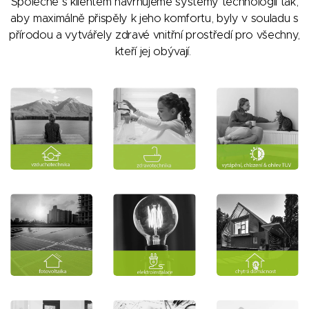
Společně s klientem navrhujeme systémy technologií tak,
aby maximálně přispěly k jeho komfortu, byly v souladu s
přírodou a vytvářely zdravé vnitřní prostředí pro všechny,
kteří jej obývají.