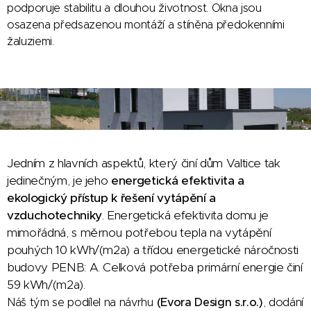
podporuje stabilitu a dlouhou životnost. Okna jsou
osazena předsazenou montáží a stíněna předokenními
žaluziemi.
Jedním z hlavních aspektů, který činí dům Valtice tak
jedinečným, je jeho
energetická efektivita a
ekologický přístup k řešení vytápění a
vzduchotechniky
. Energetická efektivita domu je
mimořádná, s měrnou potřebou tepla na vytápění
pouhých 10 kWh/(m2a) a třídou energetické náročnosti
budovy PENB: A. Celková potřeba primární energie činí
59 kWh/(m2a).
Náš tým se podílel na návrhu
(Evora Design s.r.o.)
, dodání