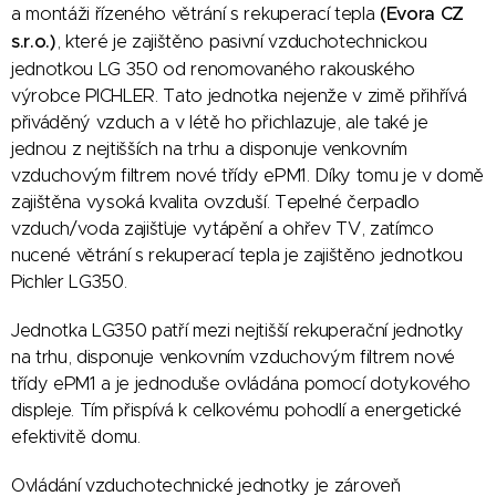
a montáži řízeného větrání s rekuperací tepla
(Evora CZ
s.r.o.)
, které je zajištěno pasivní vzduchotechnickou
jednotkou LG 350 od renomovaného rakouského
výrobce PICHLER. Tato jednotka nejenže v zimě přihřívá
přiváděný vzduch a v létě ho přichlazuje, ale také je
jednou z nejtišších na trhu a disponuje venkovním
vzduchovým filtrem nové třídy ePM1. Díky tomu je v domě
zajištěna vysoká kvalita ovzduší. Tepelné čerpadlo
vzduch/voda zajišťuje vytápění a ohřev TV, zatímco
nucené větrání s rekuperací tepla je zajištěno jednotkou
Pichler LG350.
Jednotka LG350 patří mezi nejtišší rekuperační jednotky
na trhu, disponuje venkovním vzduchovým filtrem nové
třídy ePM1 a je jednoduše ovládána pomocí dotykového
displeje. Tím přispívá k celkovému pohodlí a energetické
efektivitě domu.
Ovládání vzduchotechnické jednotky je zároveň