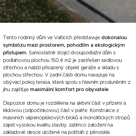
Tento rodinný dům ve Valticích představuje
dokonalou
symbiózu mezi prostorem, pohodlím a ekologickým
přístupem.
Samostatně stojící dvoupodlažní dům s
podlahovou plochou 150,4 m2 je zastřešen sedlovou
střechou a nabízí přisazený objekt garáže a skladu s
plochou střechou. V zadní části domu navazuje na
obývací pokoj terasa, která spolu s hlavním prosluněním z
jihu zajišťuje
maximální komfort pro obyvatele
.
Dispozice domu je rozdělena na aktivní část v přízemí a
klidovou (odpočinkovou) část v patře. Konstrukce z
masivních vápenopískových bloků a monolitických stropů
zajistí vysokou kvalitu stavby, zatímco založení na
základové desce uložené na polštáři z pěnoskla