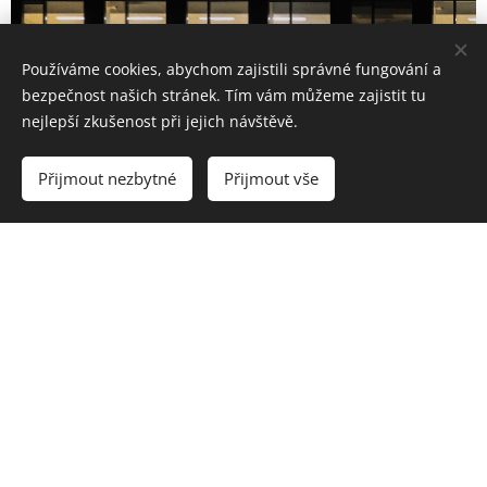
Používáme cookies, abychom zajistili správné fungování a
bezpečnost našich stránek. Tím vám můžeme zajistit tu
nejlepší zkušenost při jejich návštěvě.
Přijmout nezbytné
Přijmout vše