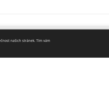
Chci být první...
ečnost našich stránek. Tím vám
Získávejte informace, kte
udržitelného bydlení jako p
Zadejte váš email a získávej