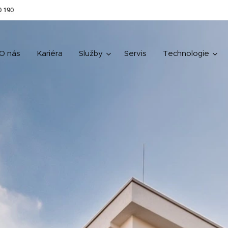
0 190
O nás
Kariéra
Služby
Servis
Technologie