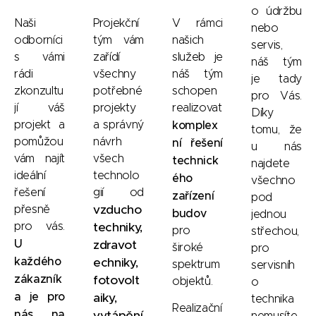
o údržbu
Naši
Projekční
V rámci
nebo
odborníci
tým vám
našich
servis,
s vámi
zařídí
služeb je
náš tým
rádi
všechny
náš tým
je tady
zkonzultu
potřebné
schopen
pro Vás.
jí váš
projekty
realizovat
Díky
projekt a
a správný
komplex
tomu, že
pomůžou
návrh
ní řešení
u nás
vám najít
všech
technick
najdete
ideální
technolo
ého
všechno
řešení
gií od
zařízení
pod
vzducho
přesně
budov
jednou
pro vás.
techniky,
pro
střechou,
U
zdravot
široké
pro
každého
echniky,
spektrum
servisníh
zákazník
fotovolt
objektů.
o
a je pro
aiky,
technika
Realizační
nás na
vytápění
nemusíte