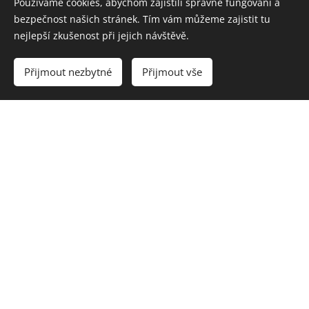
REFERENCE
Používáme cookies, abychom zajistili správné fungování a
bezpečnost našich stránek. Tím vám můžeme zajistit tu
nejlepší zkušenost při jejich návštěvě.
Přijmout nezbytné
Přijmout vše