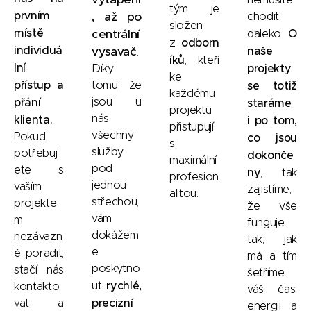
tým je
prvním
, až po
chodit
složen
místě
centrální
O
daleko.
odborn
z
individuá
vysavač
naše
.
íků
, kteří
lní
projekty
Díky
ke
přístup a
tomu, že
se totiž
každému
přání
jsou u
staráme
projektu
nás
klienta.
i po tom,
přistupují
všechny
Pokud
co jsou
s
služby
potřebuj
dokonče
maximální
pod
ete s
ny
, tak
profesion
jednou
vaším
zajistíme,
alitou.
střechou,
projekte
že vše
vám
m
funguje
dokážem
nezávazn
tak, jak
e
ě poradit,
má a tím
poskytno
stačí nás
šetříme
rychlé,
ut
kontakto
váš čas,
precizní
vat a
energii a