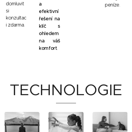
domluvit
a
peníze.
si
efektivní
konzultac
řešení na
i zdarma.
klíč s
ohledem
na váš
komfort
.
TECHNOLOGIE