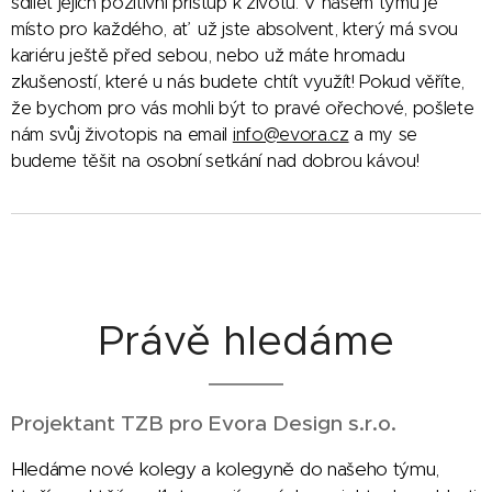
sdílet jejich pozitivní přístup k životu. V našem týmu je
místo pro každého, ať už jste absolvent, který má svou
kariéru ještě před sebou, nebo už máte hromadu
zkušeností, které u nás budete chtít využít! Pokud věříte,
že bychom pro vás mohli být to pravé ořechové, pošlete
nám svůj životopis na email
info@evora.cz
a my se
budeme těšit na osobní setkání nad dobrou kávou!
Právě hledáme
Projektant TZB pro Evora Design s.r.o.
Hledáme nové kolegy a kolegyně do našeho týmu,