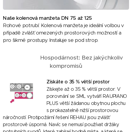
Naše kolenová manžeta DN 75 až 125
Rohové potrubí: Kolenová manžeta je ideální volbou v
případě zvlášť omezených prostorových možností a
pro šikmé prostupy. Instaluje se pod strop.
Hospodárnost: Bez jakýchkoliv
kompromisů
Získáte o 35 % větší prostor
Získejte až o 35 % větší prostor: V
porovnání se SML vytváří RAUPIANO
PLUS větší žádanou obytnou plochu
s prokazatelně nižší prostorovou
náročností. Protipožární řešení REHAU jsou zvlášť
prostorově úsporná. Navíc se nemusí používat držáky
potrubních svodů, které zabírají hodně místa, a které se