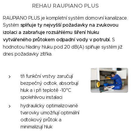
REHAU RAUPIANO PLUS
RAUPIANO PLUS je kompletní systém domovní kanalizace.
Systém
splňuje ty nejvyšší požadavky na zvukovou
izolaci a zabraňuje rozsáhlému šíření hluku
vytvářeného průtokem odpadní vody v potrubí.
S
hodnotou hladiny hluku pod 20 dB(A) splňuje systém již
dnes požadavky zítřka.
tři funkční vrstvy zaručují
bezpečný odtok, absorbují
hluk a i při teplotě -10°C
spolehlivou instalaci
hydraulicky optimalizované
tvarovky umožňují optimální
odtokový průtok a
minimalizují hluk