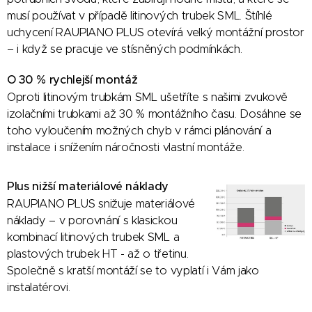
musí používat v případě litinových trubek SML. Štíhlé
uchycení RAUPIANO PLUS otevírá velký montážní prostor
– i když se pracuje ve stísněných podmínkách.
O 30 % rychlejší montáž
Oproti litinovým trubkám SML ušetříte s našimi zvukově
izolačními trubkami až 30 % montážního času. Dosáhne se
toho vyloučením možných chyb v rámci plánování a
instalace i snížením náročnosti vlastní montáže.
Plus nižší materiálové náklady
RAUPIANO PLUS snižuje materiálové
náklady – v porovnání s klasickou
kombinací litinových trubek SML a
plastových trubek HT - až o třetinu.
Společně s kratší montáží se to vyplatí i Vám jako
instalatérovi.