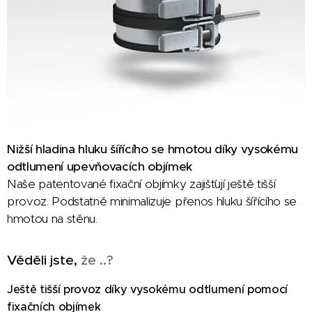
Nižší hladina hluku šířícího se hmotou díky vysokému
odtlumení upevňovacích objímek
Naše patentované fixační objímky zajišťují ještě tišší
provoz. Podstatně minimalizuje přenos hluku šířícího se
hmotou na stěnu.
Věděli jste,
že ..?
Ještě tišší provoz díky vysokému odtlumení pomocí
fixačních objímek