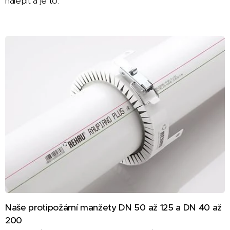
nalepit a je to.
Naše protipožární manžety DN 50 až 125 a DN 40 až
200