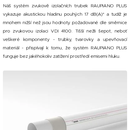
Náš systém zvukově izolačních trubek RAUPIANO PLUS
vykazuje akustickou hladinu pouhých 17 dB(A)* a tudíž je
mnohem nižší než jsou hodnoty požadované dle směrnice
pro zvukovou izolaci VDI 4100. Tišší nežli šepot, neboť
veškeré komponenty - trubky, tvarovky a upevňovací
materiál - přispívají k tomu, že systém RAUPIANO PLUS
funguje bez jakéhokoliv zatížení prostředí emisemi hluku.