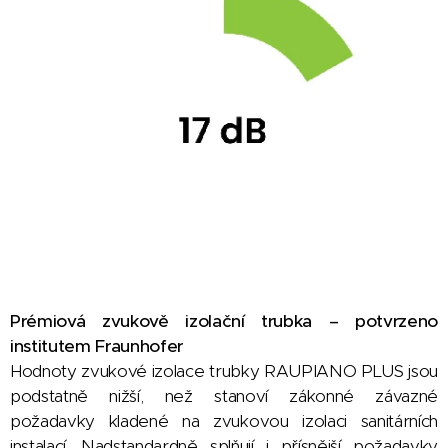
Prémiová zvukově izolační trubka – potvrzeno
institutem Fraunhofer
Hodnoty zvukové izolace trubky RAUPIANO PLUS jsou
podstatně nižší, než stanoví zákonné závazné
požadavky kladené na zvukovou izolaci sanitárních
instalací. Nadstandardně splňují i přísnější požadavky