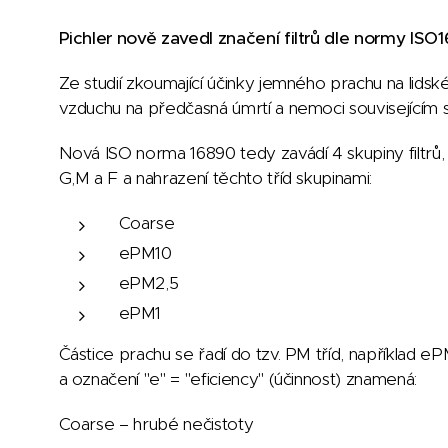
Pichler nově zavedl značení filtrů dle normy ISO
Ze studií zkoumající účinky jemného prachu na lids
vzduchu na předčasná úmrtí a nemoci související
Nová ISO norma 16890 tedy zavádí 4 skupiny filtrů, k
G,M a F a nahrazení těchto tříd skupinami:
Coarse
ePM10
ePM2,5
ePM1
Částice prachu se řadí do tzv. PM tříd, například 
a označení "e" = "eficiency" (účinnost) znamená:
Coarse – hrubé nečistoty