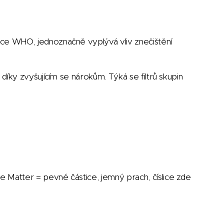
zace WHO, jednoznačně vyplývá vliv znečištění
 díky zvyšujícím se nárokům. Týká se filtrů skupin
e Matter = pevné částice, jemný prach, číslice zde