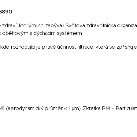
16890
ké zdraví, kterými se zabývá i Světová zdravotnická organi
m s oběhovým a dýchacím systémem.
de rozhodující je právě účinnost filtrace, která se zpřísňuje
ePM1 (aerodynamický průměr ≤ 1 µm). Zkratka PM – Particulat