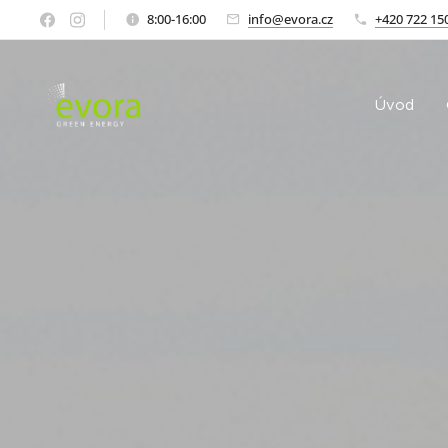
8:00-16:00
info@evora.cz
+420 722 15
Úvod