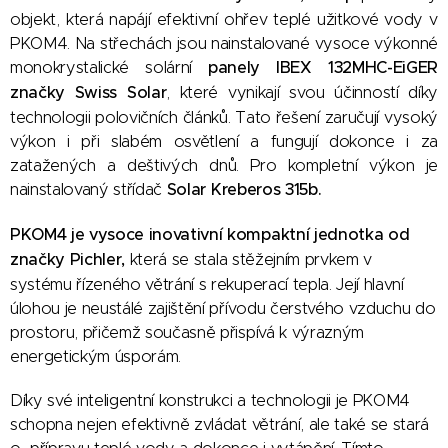
objekt, která napájí efektivní ohřev teplé užitkové vody v
PKOM4. Na střechách jsou nainstalované vysoce výkonné
monokrystalické solární
panely IBEX 132MHC-EiGER
značky Swiss Solar
, které vynikají svou účinností díky
technologii polovičních článků. Tato řešení zaručují vysoký
výkon i při slabém osvětlení a fungují dokonce i za
zatažených a deštivých dnů. Pro kompletní výkon je
nainstalovaný střídač
Solar Kreberos 315b.
PKOM4 je vysoce inovativní kompaktní jednotka od
značky Pichler,
která se stala stěžejním prvkem v
systému řízeného větrání s rekuperací tepla. Její hlavní
úlohou je neustálé zajištění přívodu čerstvého vzduchu do
prostoru, přičemž současně přispívá k výrazným
energetickým úsporám.
Díky své inteligentní konstrukci a technologii je PKOM4
schopna nejen efektivně zvládat větrání, ale také se stará