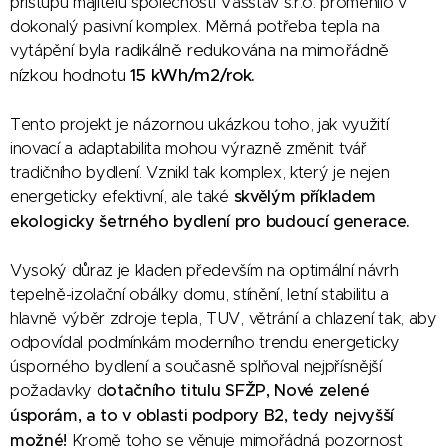
přístupu majitelů společnosti Vašstav s.r.o. proměnilo v
dokonalý pasivní komplex. Měrná potřeba tepla na
byla radikálně redukována na mimořádně
vytápění
nízkou hodnotu
15 kWh/m2/rok.
Tento projekt je názornou ukázkou toho, jak využití
inovací a adaptabilita mohou výrazně změnit tvář
tradičního bydlení. Vznikl tak komplex, který je nejen
energeticky efektivní, ale také
skvělým příkladem
ekologicky šetrného bydlení pro budoucí generace.
Vysoký důraz je kladen především na optimální návrh
tepelně-izolační obálky domu, stínění, letní stabilitu a
hlavně výběr zdroje tepla, TUV, větrání a chlazení tak, aby
odpovídal podmínkám moderního trendu energeticky
úsporného bydlení a současně splňoval nejpřísnější
požadavky d
otačního titulu SFŽP, Nové zelené
úsporám, a to v oblasti podpory B2, tedy nejvyšší
možné!
Kromě toho se věnuje mimořádná pozornost