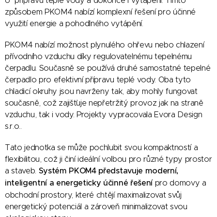
o přípravu teplé vody a dokonce i vytápění. Tímto
způsobem PKOM4 nabízí komplexní řešení pro účinné
využití energie a pohodlného vytápění.
PKOM4 nabízí možnost plynulého ohřevu nebo chlazení
přívodního vzduchu díky regulovatelnému tepelnému
čerpadlu. Současně se používá druhé samostatné tepelné
čerpadlo pro efektivní přípravu teplé vody. Oba tyto
chladicí okruhy jsou navrženy tak, aby mohly fungovat
současně, což zajišťuje nepřetržitý provoz jak na straně
vzduchu, tak i vody. Projekty vypracovala Evora Design
s.r.o..
Tato jednotka se může pochlubit svou kompaktností a
flexibilitou, což ji činí ideální volbou pro různé typy prostor
a staveb.
Systém PKOM4 představuje moderní,
inteligentní a energeticky účinné řešení
pro domovy a
obchodní prostory, které chtějí maximalizovat svůj
energetický potenciál a zároveň minimalizovat svou