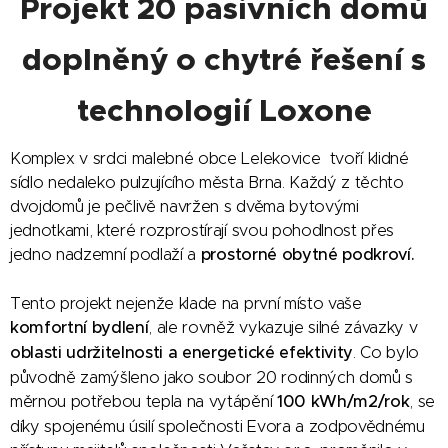
Projekt 20 pasivních domů
doplněný o chytré řešení s
technologií Loxone
Komplex v srdci malebné obce Lelekovice tvoří klidné
sídlo nedaleko pulzujícího města Brna. Každý z těchto
dvojdomů je pečlivě navržen s dvěma bytovými
jednotkami, které rozprostírají svou pohodlnost přes
jedno nadzemní podlaží a
prostorné obytné podkroví.
Tento projekt nejenže klade na první místo vaše
komfortní bydlení
, ale rovněž vykazuje silné závazky v
oblasti udržitelnosti a energetické efektivity
. Co bylo
původně zamýšleno jako soubor 20 rodinných domů s
měrnou potřebou tepla na vytápění
100 kWh/m2/rok
, se
díky spojenému úsilí společnosti Evora a zodpovědnému