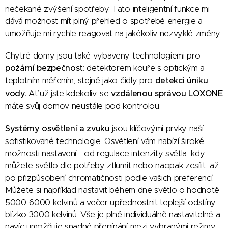
nečekané zvýšení spotřeby. Tato inteligentní funkce mi
dává možnost mít plný přehled o spotřebě energie a
umožňuje mi rychle reagovat na jakékoliv nezvyklé změny.
Chytré domy jsou také vybaveny technologiemi pro
požární bezpečnost
: detektorem kouře s optickým a
teplotním měřením, stejně jako čidly pro
detekci úniku
vody.
Ať už jste kdekoliv, se
vzdálenou správou LOXONE
máte svůj domov neustále pod kontrolou.
Systémy osvětlení a zvuku
jsou klíčovými prvky naší
sofistikované technologie. Osvětlení vám nabízí široké
možnosti nastavení - od regulace intenzity světla, kdy
můžete světlo dle potřeby ztlumit nebo naopak zesílit, až
po přizpůsobení chromatičnosti podle vašich preferencí.
Můžete si například nastavit během dne světlo o hodnotě
5000-6000 kelvinů a večer upřednostnit teplejší odstíny
blízko 3000 kelvinů. Vše je plně individuálně nastavitelné a
navíc umožňuje snadné přepínání mezi vybranými režimy,