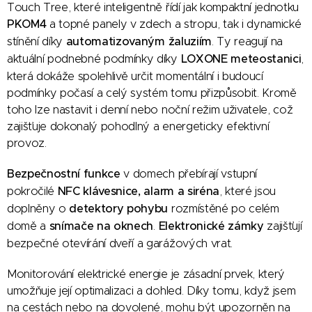
Touch Tree, které inteligentně řídí jak kompaktní jednotku
PKOM4
a topné panely v zdech a stropu, tak i dynamické
stínění díky
automatizovaným žaluziím
. Ty reagují na
aktuální podnebné podmínky díky
LOXONE meteostanici
,
která dokáže spolehlivě určit momentální i budoucí
podmínky počasí a celý systém tomu přizpůsobit. Kromě
toho lze nastavit i denní nebo noční režim uživatele, což
zajišťuje dokonalý pohodlný a energeticky efektivní
provoz.
Bezpečnostní funkce
v domech přebírají vstupní
pokročilé
NFC klávesnice, alarm a siréna
, které jsou
doplněny o
detektory pohybu
rozmístěné po celém
domě a
snímače na oknech
.
Elektronické zámky
zajišťují
bezpečné otevírání dveří a garážových vrat.
Monitorování elektrické energie je zásadní prvek, který
umožňuje její optimalizaci a dohled. Díky tomu, když jsem
na cestách nebo na dovolené, mohu být upozorněn na