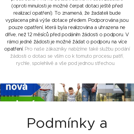
(oproti minulosti je možné čerpat dotaci ještě před
realizací opatření). To znamená, že žadateli bude
vyplacena plná výše dotace předem. Podporována jsou
pouze opatření, která byla realizována a uhrazena ne
dříve, než 12 měsíců před podáním žádosti o podporu. V
rámci jedné žádosti je možné žádat o podporu na více
opatření.
Pro naše zákazníky nabízíme také službu podání
žádosti o dotaci se vším co k tomuto procesu patří,
rychle, spolehlivě a vše pod jednou střechou.
Podmínky a