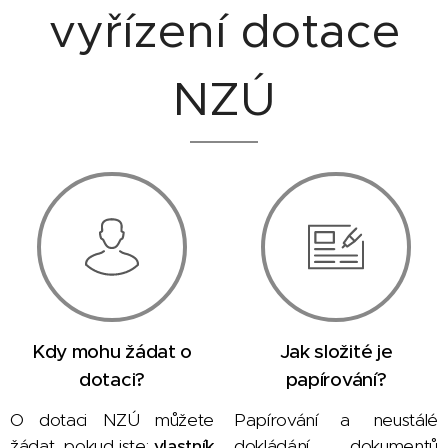
vyřízení dotace
NZÚ
Kdy mohu žádat o
Jak složité je
dotaci?
papírování?
O dotaci NZÚ můžete
Papírování a neustálé
žádat, pokud jste:
vlastník
dokládání dokumentů