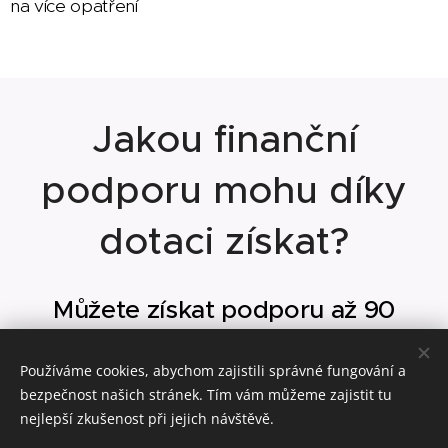
na více opatření
Jakou finanční
podporu mohu díky
dotaci získat?
Můžete získat podporu až 90
000
Kč.
Používáme cookies, abychom zajistili správné fungování a
bezpečnost našich stránek. Tím vám můžeme zajistit tu
Dále k dotaci můžete získat i následující
nejlepší zkušenost při jejich návštěvě.
bonusy: