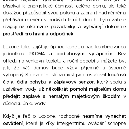
přispívají k energetické účinnosti celého domu, ale také
dokážou přizpůsobit svou polohu a zabránit nadměrnému
přehřívání interiéru v horkých letních dnech. Tyto žaluzie
reagují na
okamžité požadavky a vytvářejí dokonalé
prostředí pro hraní a odpočinek.
Loxone také zajišťuje úplnou kontrolu nad kombinovanou
jednotkou
PKOM4 a podlahovým vytápěním
. Bez
ohledu na venkovní teplotu a roční období si můžete být
jisti, že váš domov bude vždy příjemně a úsporně
vytopený. S bezpečností na mysli jsme instalovali
kouřová
čidla, čidla pohybu a záplavový senzo
r,
který spolu s
uzávěrem vody
už několikrát pomohl majitelům domu
předejít záplavě a nemalým majetkovým škodám
v
důsledku úniku vody.
Když je řeč o Loxone, rozhodně
nesmíme vynechat
osvětlení
, které je díky inteligentnímu ovládání schopné