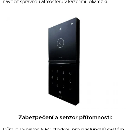
navodit správnou atmosféru v každému okamžiku.
Zabezpečení a senzor přítomnosti:
Dům je vybaven NFC čtečkou pro
přístupový systém
,