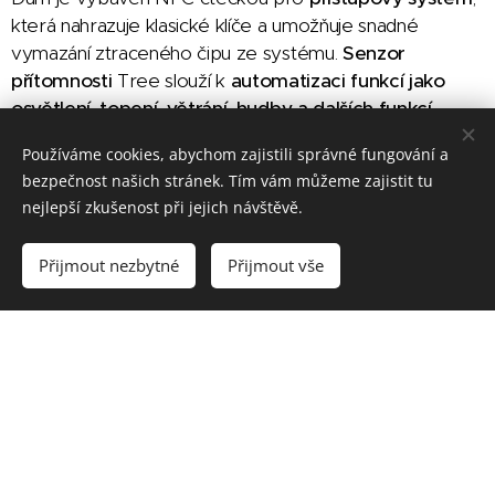
která nahrazuje klasické klíče a umožňuje snadné
vymazání ztraceného čipu ze systému.
Senzor
přítomnosti
Tree slouží k
automatizaci funkcí jako
osvětlení, topení, větrání, hudby a dalších funkcí
.
Okenní a dveřní kontakty monitorují stav
Používáme cookies, abychom zajistili správné fungování a
otevření/zavření, zatímco detektor kouře Air zvyšuje
bezpečnost našich stránek. Tím vám můžeme zajistit tu
bezpečnost domu.
nejlepší zkušenost při jejich návštěvě.
Přijmout nezbytné
Přijmout vše