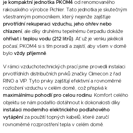
je kompaktní jednotka PKOM4
od renomovaného
rakouského výrobce Pichler. Tato jednotka je skutečným
všestranným pomocníkem, který nejenže zajišťuje
prvotřídní rekuperaci vzduchu, jeho ohřev nebo
chlazení
, ale díky druhému tepelnému čerpadlu dokáže
ohřívat i teplou vodu (212 litrů)
. Ať už je venku jakékoli
počasí, PKOM4 si s tím poradí a zajistí, aby všem v domě
bylo
vždy příjemně
.
V rámci vzduchotechnických prací jsme provedli instalaci
prvotřídních distribučních prvků značky Climecon z řad
RINO a VIP. Tyto prvky zajišťují efektivní a rovnoměrné
rozložení vzduchu v celém domě, což přispívá k
maximálnímu pohodlí pro celou rodinu
. Komfort celého
objektu se nám podařilo dotáhnout k dokonalosti díky
instalaci moderního elektrického podlahového
vytápění
za použití topných kabelů, které zaručí
rovnoměrné rozprostření tepla v celém domě.