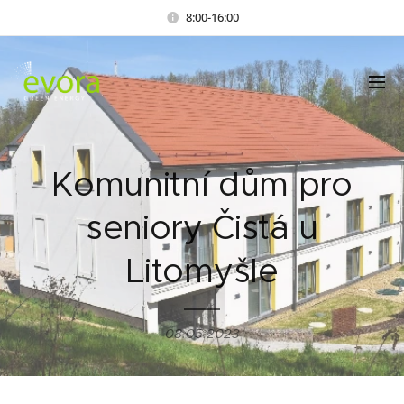
8:00-16:00
Komunitní dům pro
seniory Čistá u
Litomyšle
08.05.2023