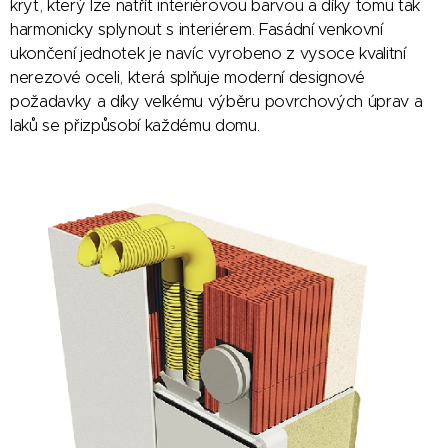
kryt, který lze natřít interiérovou barvou a díky tomu tak
harmonicky splynout s interiérem. Fasádní venkovní
ukončení jednotek je navíc vyrobeno z vysoce kvalitní
nerezové oceli, která splňuje moderní designové
požadavky a díky velkému výběru povrchových úprav a
laků se přizpůsobí každému domu.