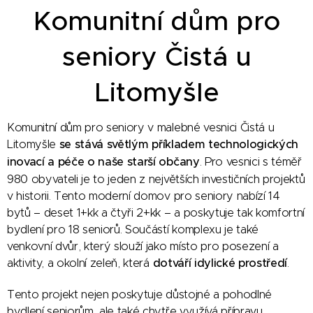
Komunitní dům pro
seniory Čistá u
Litomyšle
Komunitní dům pro seniory v malebné vesnici Čistá u
Litomyšle
se stává světlým příkladem technologických
inovací a péče o naše starší občany
. Pro vesnici s téměř
980 obyvateli je to jeden z největších investičních projektů
v historii. Tento moderní domov pro seniory nabízí 14
bytů – deset 1+kk a čtyři 2+kk – a poskytuje tak komfortní
bydlení pro 18 seniorů. Součástí komplexu je také
venkovní dvůr, který slouží jako místo pro posezení a
aktivity, a okolní zeleň, která
dotváří idylické prostředí
.
Tento projekt nejen poskytuje důstojné a pohodlné
bydlení seniorům, ale také chytře využívá přípravu