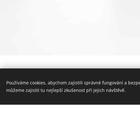
Používáme cookies, abychom zajistili správné fungování a bezp
A dál...
můžeme zajistit tu nejlepší zkušenost při jejich návštěvě.
Navštivte náš showroom na adrese
Vídeňská 376/132, 619 00 Brno