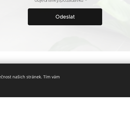
objednávky/požadavku
Odeslat
ečnost našich stránek. Tím vám
Chci být první...
Získávejte informace, kte
udržitelného bydlení jako p