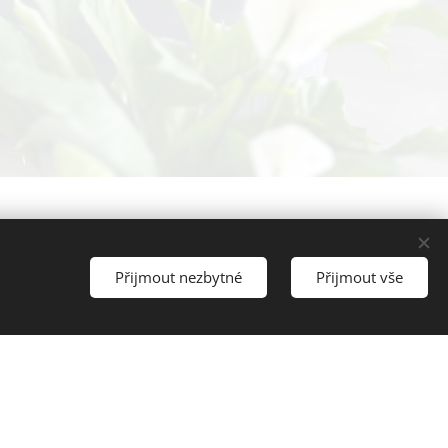
Přijmout nezbytné
Přijmout vše
ré hýbou světem zdravého a
rvní!