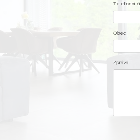
Telefonní č
Obec
Zpráva