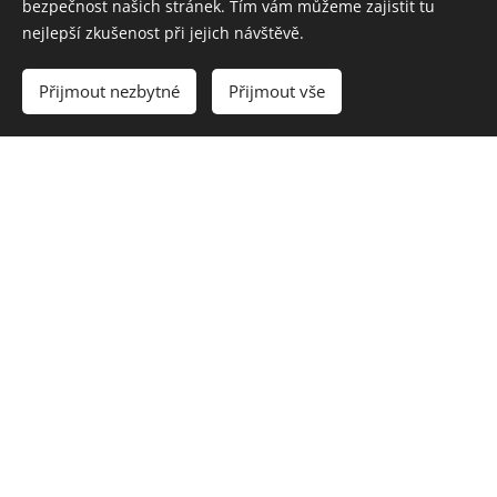
bezpečnost našich stránek. Tím vám můžeme zajistit tu
nejlepší zkušenost při jejich návštěvě.
Přijmout nezbytné
Přijmout vše