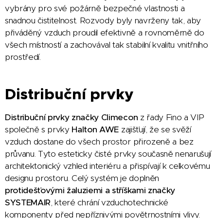
vybrány pro své požárně bezpečné vlastnosti a
snadnou čistitelnost. Rozvody byly navrženy tak, aby
přiváděný vzduch proudil efektivně a rovnoměrně do
všech místností a zachovával tak stabilní kvalitu vnitřního
prostředí.
Distribuční prvky
Distribuční prvky značky Climecon
z řady Fino a VIP
společně s prvky
Halton AWE
zajišťují, že se svěží
vzduch dostane do všech prostor přirozeně a bez
průvanu. Tyto esteticky čisté prvky současně nenarušují
architektonický vzhled interiéru a přispívají k celkovému
designu prostoru. Celý systém je doplněn
protidešťovými žaluziemi a stříškami značky
SYSTEMAIR
, které chrání vzduchotechnické
komponenty před nepříznivými povětrnostními vlivy.