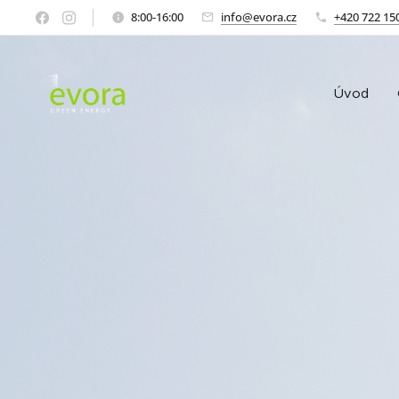
8:00-16:00
info@evora.cz
+420 722 15
Úvod