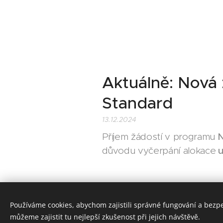
Aktuálně: Nová
Standard
13.12.2024
Příjem žádostí v programu
N
důvodu vyčerpání alokace
u
Používáme cookies, abychom zajistili správné fungování a bezp
můžeme zajistit tu nejlepší zkušenost při jejich návštěvě.