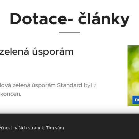
Dotace- články
 zelená úsporám
ová zelená úsporám Standard
byl z
končen.
ečnost našich stránek. Tím vám