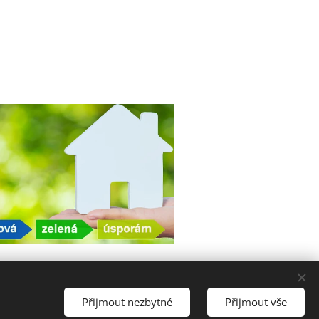
Přijmout nezbytné
Přijmout vše